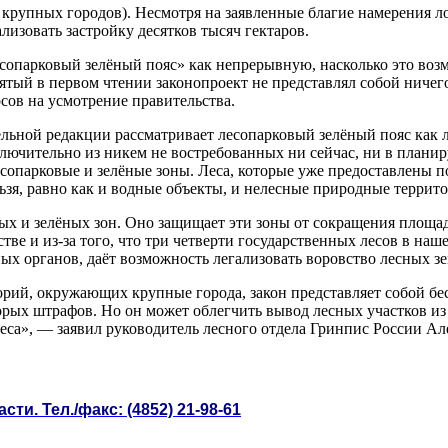
 крупных городов). Несмотря на заявленные благие намерения л
лизовать застройку десятков тысяч гектаров.
есопарковый зелёный пояс» как непрерывную, насколько это во
тый в первом чтении законопроект не представлял собой ничего
сов на усмотрение правительства.
ельной редакции рассматривает лесопарковый зелёный пояс как
лючительно из никем не востребованных ни сейчас, ни в планир
сопарковые и зелёные зоны. Леса, которые уже предоставлены п
льзя, равно как и водные объекты, и нелесные природные террит
ых и зелёных зон. Оно защищает эти зоны от сокращения площад
стве и из-за того, что три четверти государственных лесов в на
х органов, даёт возможность легализовать воровство лесных зе
торий, окружающих крупные города, закон представляет собой 
торых штрафов. Но он может облегчить вывод лесных участков из
леса», — заявил руководитель лесного отдела Гринпис России А
. Тел./факс: (4852) 21-98-61