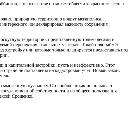
оббистов, в перспективе он может облегчить «распил» лесных
зможно, природную территорию вокруг мегаполиса,
 интересного: он декларировал важность сохранения
 лоскутную территорию, представленную только лесами и
уемой перспективе земельных участков. Такой пояс займёт
од застройку или которые только планируется предоставить под
ории.
и и капитальной застройки, пусть и неэффективно. Этот
шей стране не поставлены на кадастровый учёт. Новый закон,
мель.
бессмысленную пустышку. Он вообще никак не повышает
 государственной собственности и из общего пользования
лексей Ярошенко.