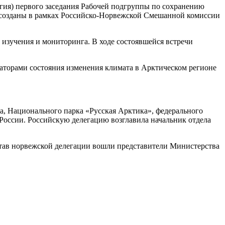
егия) первого заседания Рабочей подгруппы по сохранению
ы созданы в рамках Российско-Норвежской Смешанной комиссии
 изучения и мониторинга. В ходе состоявшейся встречи
аторами состояния изменения климата в Арктическом регионе
а, Национального парка «Русская Арктика», федерального
оссии. Российскую делегацию возглавила начальник отдела
став норвежской делегации вошли представители Министерства