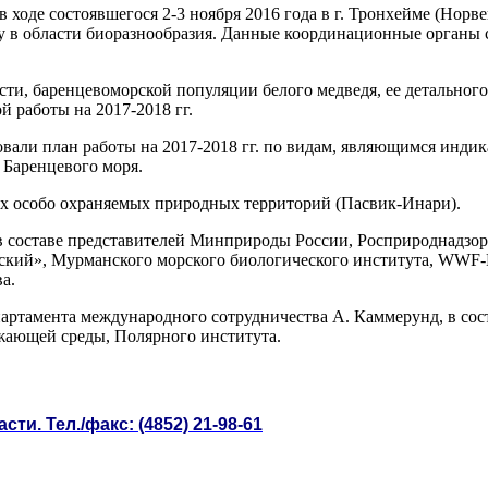
ходе состоявшегося 2-3 ноября 2016 года в г. Тронхейме (Норв
ву в области биоразнообразия. Данные координационные орган
ти, баренцевоморской популяции белого медведя, ее детального
й работы на 2017-2018 гг.
али план работы на 2017-2018 гг. по видам, являющимся индик
 Баренцевого моря.
х особо охраняемых природных территорий (Пасвик-Инари).
 в составе представителей Минприроды России, Росприроднадзор
ский», Мурманского морского биологического института, WWF-Р
а.
артамента международного сотрудничества А. Каммерунд, в со
жающей среды, Полярного института.
. Тел./факс: (4852) 21-98-61