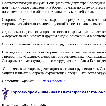
Соответствующий документ специалисты двух стран обсудили в 
популяции белого медведя и Рабочей группы по сотрудничест
по сотрудничеству в области охраны окружающей среды.
Стороны обсудили вопросы сохранения редких видов, в частнос
стороны разработали соответствующий проект плана совместно
Одновременно, стороны провели обмен информацией и согласов
– морской чайке, моржу и другим видам, обитающим в регионе
Особое внимание было уделено сотрудничеству трансграничны
В заседании с российской стороны приняла участие делегация
заповедника «Пасвик», федерального заповедника «Кандалакш
Департамента международного сотрудничества Анна Балакирев
С норвежской стороны делегацию возглавил руководитель Деп
защиты климата и охраны окружающей среды, Агентства окру
Источник информации:
РИА Новости
Торгово-промышленная палата Ярославской области
Разработка сайта SystemNix