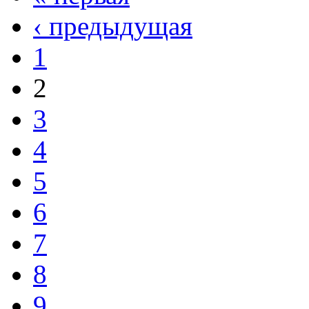
‹ предыдущая
1
2
3
4
5
6
7
8
9