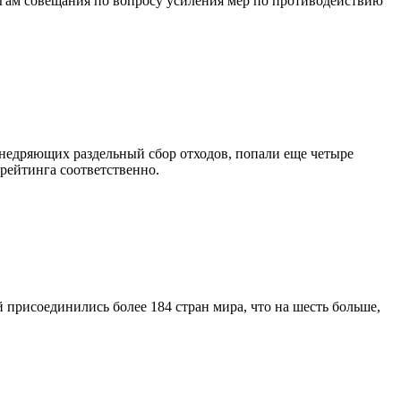
гам совещания по вопросу усиления мер по противодействию
внедряющих раздельный сбор отходов, попали еще четыре
рейтинга соответственно.
 присоединились более 184 стран мира, что на шесть больше,