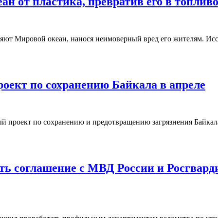
ан от пластика, превратив его в топлив
няют Мировой океан, нанося неимоверный вред его жителям. Исс
роект по сохранению Байкала в апреле
ый проект по сохранению и предотвращению загрязнения Байкала
ь соглашение с МВД России и Росгварди