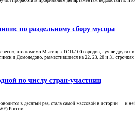
учил проработать профильным департаментам ведомства по ито
нпис по раздельному сбору мусора
нтересно, что помимо Мытищ в ТОП-100 городов, лучше других 
ск и Домодедово, разместившиеся на 22, 23, 28 и 31 строчках 
рдной по числу стран-участниц
водится в десятый раз, стала самой массовой в истории — к ней
WF) России.